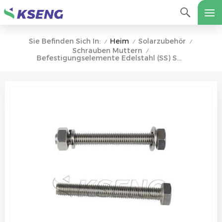
Heim
Solarzubehör
Sie Befinden Sich In:
/
/
/
Schrauben Muttern
/
Befestigungselemente Edelstahl (SS) Sechskantschraube A2-70 304