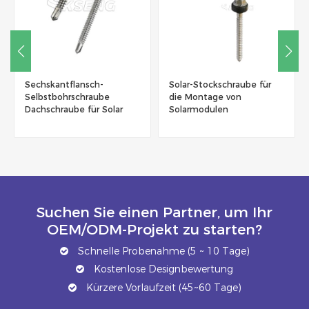
Sechskantflansch-
Solar-Stockschraube für
rn
Selbstbohrschraube
die Montage von
Dachschraube für Solar
Solarmodulen
Suchen Sie einen Partner, um Ihr
OEM/ODM-Projekt zu starten?
Schnelle Probenahme (5 ~ 10 Tage)
Kostenlose Designbewertung
Kürzere Vorlaufzeit (45~60 Tage)