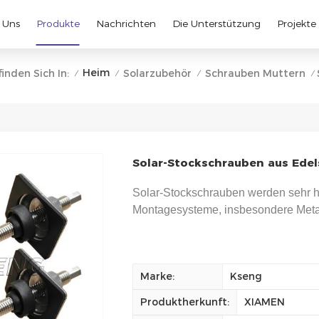
 Uns
Produkte
Nachrichten
Die Unterstützung
Projekte
Heim
inden Sich In:
Solarzubehör
Schrauben Muttern
/
/
/
/
Solar-Stockschrauben aus Edel
Solar-Stockschrauben werden sehr hä
Montagesysteme, insbesondere Meta
Marke:
Kseng
Produktherkunft:
XIAMEN