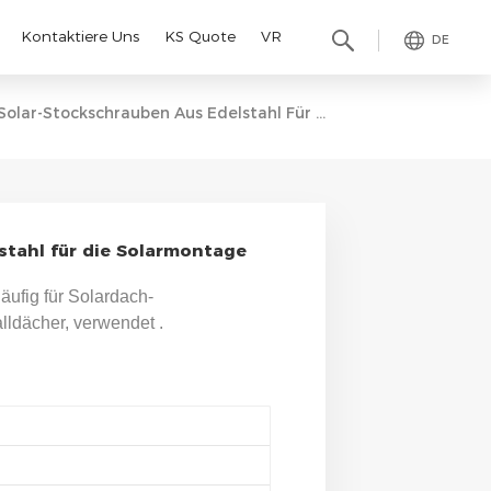
Kontaktiere Uns
KS Quote
VR
DE
Solar-Stockschrauben Aus Edelstahl Für Die Solarmontage
stahl für die Solarmontage
ufig für Solardach-
lldächer, verwendet
.