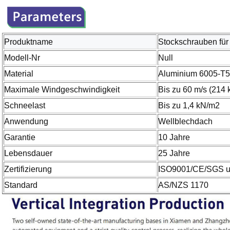
Produktname
Stockschrauben für
Modell-Nr
Null
Material
Aluminium 6005-T5
Maximale Windgeschwindigkeit
Bis zu 60 m/s (214 
Schneelast
Bis zu 1,4 kN/m2
Anwendung
Wellblechdach
Garantie
10 Jahre
Lebensdauer
25 Jahre
Zertifizierung
ISO9001/CE/SGS u
Standard
AS/NZS 1170