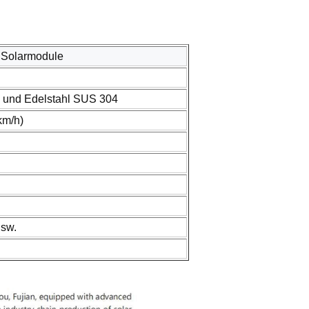
 Solarmodule
 und Edelstahl SUS 304
km/h)
sw.