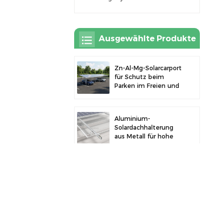
Ausgewählte Produkte
Zn-Al-Mg-Solarcarport
für Schutz beim
Parken im Freien und
Solarstromerzeugung
Aluminium-
Solardachhalterung
aus Metall für hohe
Langlebigkeit und
sichere
Modulinstallation
Robustes Aluminium-
Solarcarport für
effiziente
Solarenergie und
Fahrzeugschutz
Solar-PV-Zaunklemme