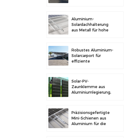
im Freien und
Solarstromerzeugung
Aluminium-
Solardachhalterung
aus Metall für hohe
Langlebigkeit und
sichere
Modulinstallation
Robustes Aluminium-
Solarcarport für
effiziente
Solarenergie und
Fahrzeugschutz
Solar-PV-
Zaunklemme aus
Aluminiumlegierung,
Solarmodulklemme
zur Zaunmontage
Präzisionsgefertigte
Mini-Schienen aus
Aluminium für die
Solardachmontage
zur Erhöhung der