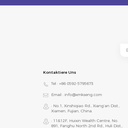
Kontaktiere Uns
Tel :
+86 0592-5795673
Email :
info@xmkseng.com
: No.1, Xinshiqiao Rd., Xiang‘an Dist.,
Xiamen, Fujian, China.
: 11&12F, Huixin Wealth Centre, No.
891, Fanghu North 2nd Rd., Huli Dist.,