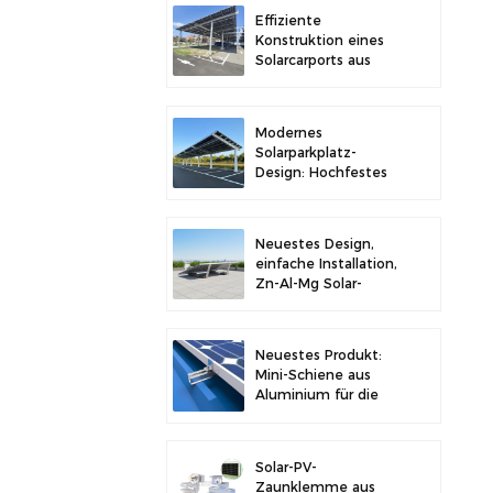
Stabilität
Effiziente
Konstruktion eines
Solarcarports aus
Kohlenstoffstahl für
verbesserte
Solareffizienz
Modernes
Solarparkplatz-
Design: Hochfestes
Carport-
Solarmontagesystem
aus Kohlenstoffstahl
Neuestes Design,
einfache Installation,
Zn-Al-Mg Solar-
Vorschaltgerät,
Dachhalterung
Neuestes Produkt:
Mini-Schiene aus
Aluminium für die
Solarmontage auf
Metalldächern
Solar-PV-
Zaunklemme aus