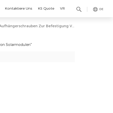
Kontaktiere Uns
KS Quote
VR
DE
Aufhängerschrauben Zur Befestigung Von Solarmodulen
 von Solarmodulen"