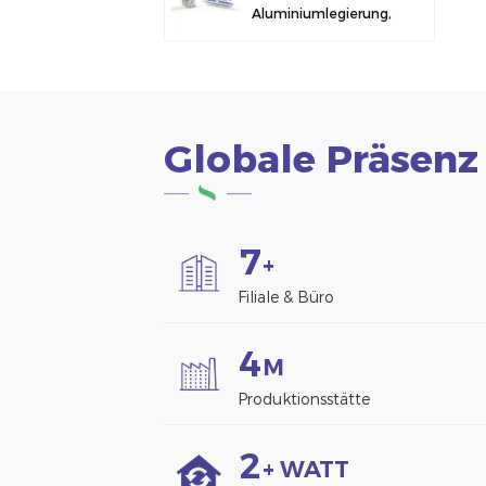
Aluminiumlegierung,
Solarmodulklemme
zur Zaunmontage
Globale Präsenz
7
+
Filiale & Büro
4
M
Produktionsstätte
2
+ WATT