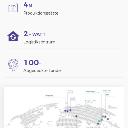
4
M
Produktionsstätte
2
+ WATT
Logistikzentrum
1
0
0
+
Abgedeckte Länder