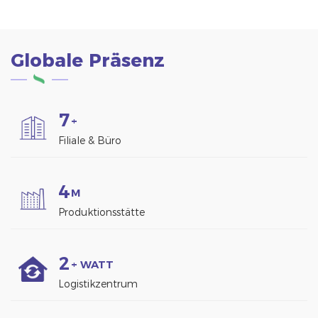
strukturelle Stabilität
und Haltbarkeit
gewährleistet.
Globale Präsenz
7
+
Filiale & Büro
4
M
Produktionsstätte
2
+ WATT
Logistikzentrum