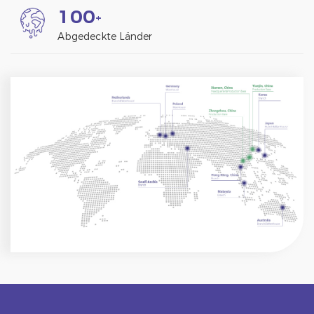
1
0
0
+
Abgedeckte Länder