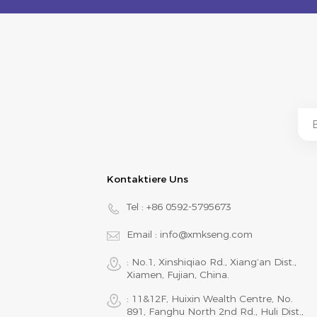
Kontaktiere Uns
Tel :
+86 0592-5795673
Email :
info@xmkseng.com
: No.1, Xinshiqiao Rd., Xiang‘an Dist.,
Xiamen, Fujian, China.
: 11&12F, Huixin Wealth Centre, No.
891, Fanghu North 2nd Rd., Huli Dist.,