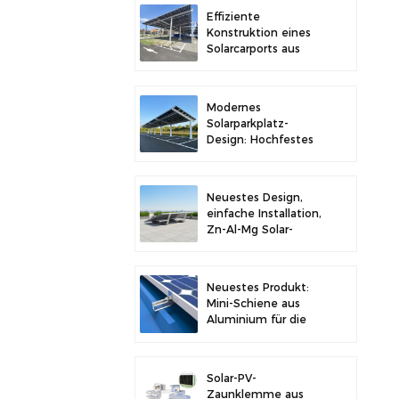
Stabilität
Effiziente
Konstruktion eines
Solarcarports aus
Kohlenstoffstahl für
verbesserte
Solareffizienz
Modernes
Solarparkplatz-
Design: Hochfestes
Carport-
Solarmontagesystem
aus Kohlenstoffstahl
Neuestes Design,
einfache Installation,
Zn-Al-Mg Solar-
Vorschaltgerät,
Dachhalterung
Neuestes Produkt:
Mini-Schiene aus
Aluminium für die
Solarmontage auf
Metalldächern
Solar-PV-
Zaunklemme aus