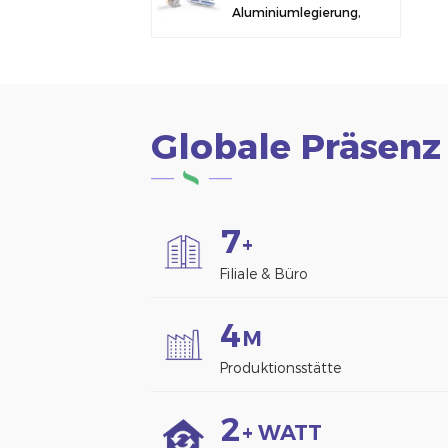
Aluminiumlegierung,
Solarmodulklemme
zur Zaunmontage
Globale Präsenz
7
+
Filiale & Büro
4
M
Produktionsstätte
2
+ WATT