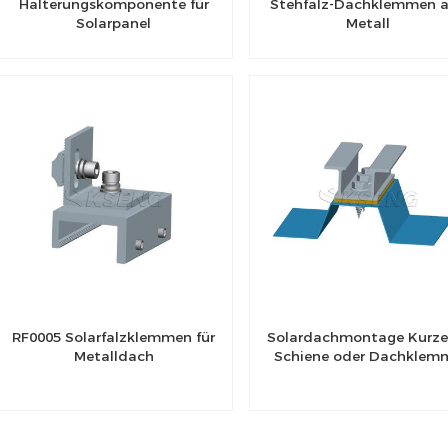
Halterungskomponente für
Stehfalz-Dachklemmen 
Solarpanel
Metall
RF0005 Solarfalzklemmen für
Solardachmontage Kurze
Metalldach
Schiene oder Dachklem