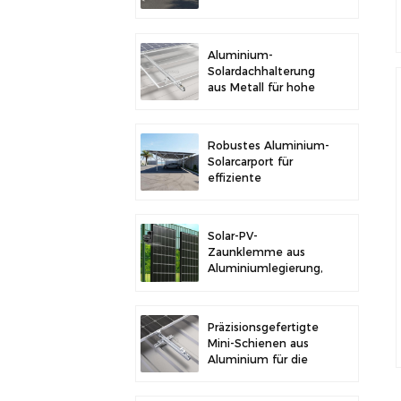
im Freien und
Solarstromerzeugung
Aluminium-
Solardachhalterung
aus Metall für hohe
Langlebigkeit und
sichere
Modulinstallation
Robustes Aluminium-
Solarcarport für
effiziente
Solarenergie und
Fahrzeugschutz
Solar-PV-
Zaunklemme aus
Aluminiumlegierung,
Solarmodulklemme
zur Zaunmontage
Präzisionsgefertigte
Mini-Schienen aus
Aluminium für die
Solardachmontage
zur Erhöhung der