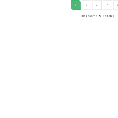
1
2
3
4
Insgesamt
4
Seiten