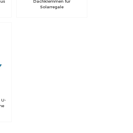
aus
Dachklemmen für
Solarregale
 U-
me