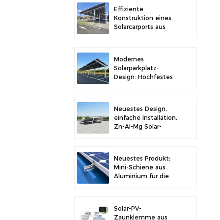
Stabilität
Effiziente
Konstruktion eines
Solarcarports aus
Kohlenstoffstahl für
verbesserte
Solareffizienz
Modernes
Solarparkplatz-
Design: Hochfestes
Carport-
Solarmontagesystem
aus Kohlenstoffstahl
Neuestes Design,
einfache Installation,
Zn-Al-Mg Solar-
Vorschaltgerät,
Dachhalterung
Neuestes Produkt:
Mini-Schiene aus
Aluminium für die
Solarmontage auf
Metalldächern
Solar-PV-
Zaunklemme aus