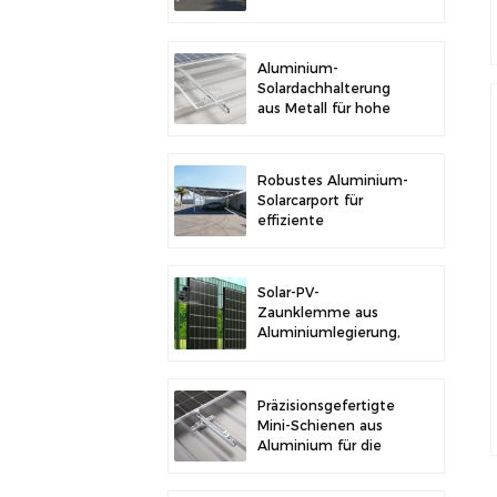
im Freien und
Solarstromerzeugung
Aluminium-
Solardachhalterung
aus Metall für hohe
Langlebigkeit und
sichere
Modulinstallation
Robustes Aluminium-
Solarcarport für
effiziente
Solarenergie und
Fahrzeugschutz
Solar-PV-
Zaunklemme aus
Aluminiumlegierung,
Solarmodulklemme
zur Zaunmontage
Präzisionsgefertigte
Mini-Schienen aus
Aluminium für die
Solardachmontage
zur Erhöhung der