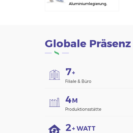
Aluminiumlegierung,
Solarmodulklemme
zur Zaunmontage
Globale Präsenz
7
+
Filiale & Büro
4
M
Produktionsstätte
2
+ WATT