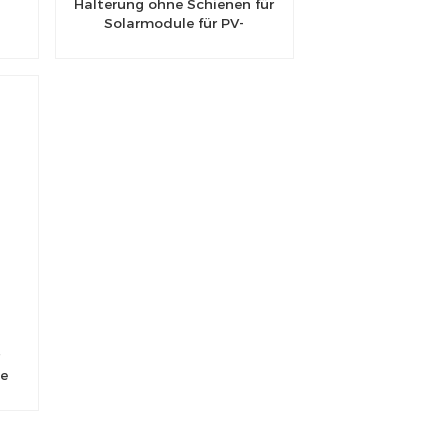
Halterung ohne Schienen für
Solarmodule für PV-
Montagesysteme auf
Metalldächern
me