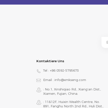
Kontaktiere Uns
Tel :
+86 0592-5795673
Email :
info@xmkseng.com
: No.1, Xinshiqiao Rd., Xiang‘an Dist.,
Xiamen, Fujian, China.
: 11&12F, Huixin Wealth Centre, No.
891, Fanghu North 2nd Rd., Huli Dist.,