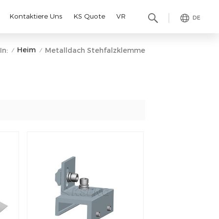
Kontaktiere Uns
KS Quote
VR
DE
Heim
In:
Metalldach Stehfalzklemme
/
/