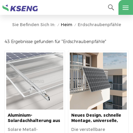
Heim
Erdschraubenpfähle
Sie Befinden Sich In:
/
/
43 Ergebnisse gefunden für "Erdschraubenpfähle"
Aluminium-
Neues Design, schnelle
Solardachhalterung aus
Montage, universelle,
Metall für hohe
verstellbare Winkel-
Solare Metall-
Die verstellbare
Langlebigkeit und
Balkon-Solarpanel-