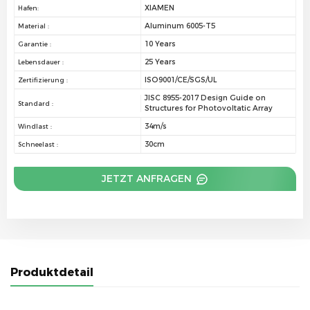
XIAMEN
Hafen:
Aluminum 6005-T5
Material :
10 Years
Garantie :
25 Years
Lebensdauer :
ISO9001/CE/SGS/UL
Zertifizierung :
JISC 8955-2017 Design Guide on
Standard :
Structures for Photovoltatic Array
34m/s
Windlast :
30cm
Schneelast :
JETZT ANFRAGEN
Produktdetail