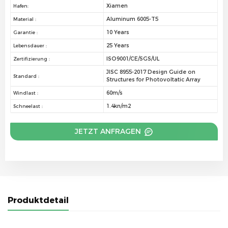
Xiamen
Hafen:
Aluminum 6005-T5
Material :
10 Years
Garantie :
25 Years
Lebensdauer :
ISO9001/CE/SGS/UL
Zertifizierung :
JISC 8955-2017 Design Guide on
Standard :
Structures for Photovoltatic Array
60m/s
Windlast :
1.4kn/m2
Schneelast :
JETZT ANFRAGEN
Produktdetail