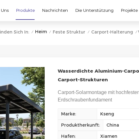
 Uns
Produkte
Nachrichten
Die Unterstützung
Projekte
Heim
inden Sich In:
Feste Struktur
Carport-Halterung
/
/
/
/
Wasserdichte Aluminium-Carpor
Carport-Strukturen
Carport-Solarmontage mit hochfester
Erdschraubenfundament
Marke:
Kseng
Produktherkunft:
China
Hafen:
Xiamen