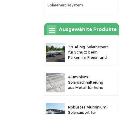
Solarenergiesystem
Ausgewählte Produkte
Zn-Al-Mg-Solarcarport
für Schutz beim
Parken im Freien und
Solarstromerzeugung
Aluminium-
Solardachhalterung
aus Metall für hohe
Langlebigkeit und
sichere
Modulinstallation
Robustes Aluminium-
Solarcarport für
effiziente
Solarenergie und
Fahrzeugschutz