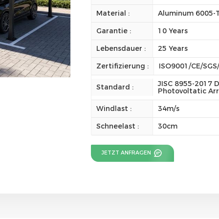
Material :
Aluminum 6005-T
Garantie :
10 Years
Lebensdauer :
25 Years
Zertifizierung :
ISO9001/CE/SGS
JISC 8955-2017 D
Standard :
Photovoltatic Ar
Windlast :
34m/s
Schneelast :
30cm
JETZT ANFRAGEN