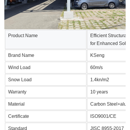
Product
Name
Efficient Structura
for Enhanced Solar
Brand Name
KSeng
Wind Load
60m/s
Snow Load
1.4kn/m2
Warranty
10 years
Material
Carbon Steel+alum
Certificate
ISO9001/CE
Standard
JISC 8955-2017