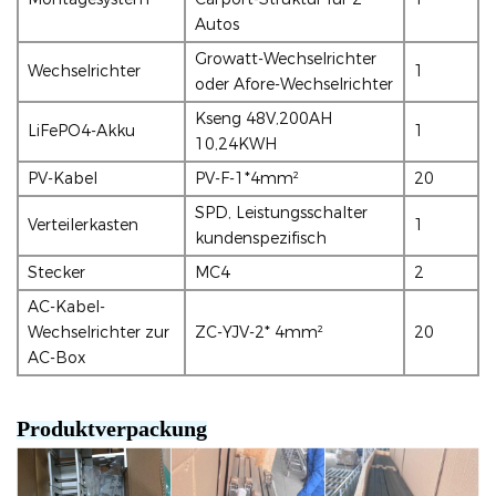
Autos
Growatt-Wechselrichter
Wechselrichter
1
oder Afore-Wechselrichter
Kseng 48V,200AH
LiFePO4-Akku
1
10,24KWH
PV-Kabel
PV-F-1*4mm²
20
SPD, Leistungsschalter
Verteilerkasten
1
kundenspezifisch
Stecker
MC4
2
AC-Kabel-
Wechselrichter zur
ZC-YJV-2* 4mm²
20
AC-Box
Produktverpackung