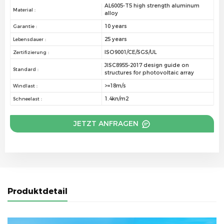
AL6005-T5 high strength aluminum
Material :
alloy
10 years
Garantie :
25 years
Lebensdauer :
ISO9001/CE/SGS/UL
Zertifizierung :
JISC8955-2017 design guide on
Standard :
structures for photovoltaic array
>=18m/s
Windlast :
1.4kn/m2
Schneelast :
JETZT ANFRAGEN
Produktdetail