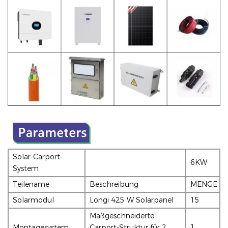
Solar-Carport-
6KW
System
Teilename
Beschreibung
MENGE
Solarmodul
Longi 425 W Solarpanel
15
Maßgeschneiderte
Montagesystem
Carport-Struktur für 2
1