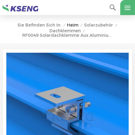
Heim
Solarzubehör
Sie Befinden Sich In:
/
/
/
Dachklemmen
/
RF0049 Solardachklemme Aus Aluminium Für Stehfalz-Metalldachmontage