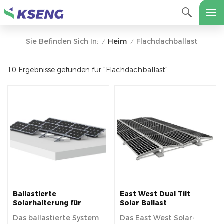
Heim
Flachdachballast
Sie Befinden Sich In:
/
/
10 Ergebnisse gefunden für "Flachdachballast"
Ballastierte
East West Dual Tilt
Solarhalterung für
Solar Ballast
Flachdächer
Montagesystem für
Das ballastierte System
Das East West Solar-
Flachdächer