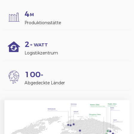
4
M
Produktionsstätte
2
+ WATT
Logistikzentrum
1
0
0
+
Abgedeckte Länder