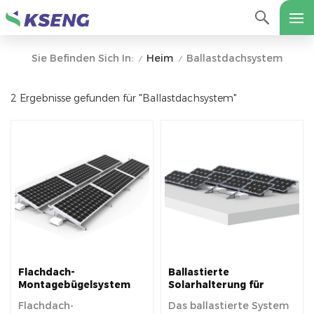
Heim
Ballastdachsystem
Sie Befinden Sich In:
/
/
2 Ergebnisse gefunden für "Ballastdachsystem"
Flachdach-
Ballastierte
Montagebügelsystem
Solarhalterung für
mit Ballast
Flachdächer
Flachdach-
Das ballastierte System