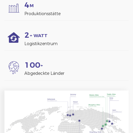
4
M
Produktionsstätte
2
+ WATT
Logistikzentrum
1
0
0
+
Abgedeckte Länder