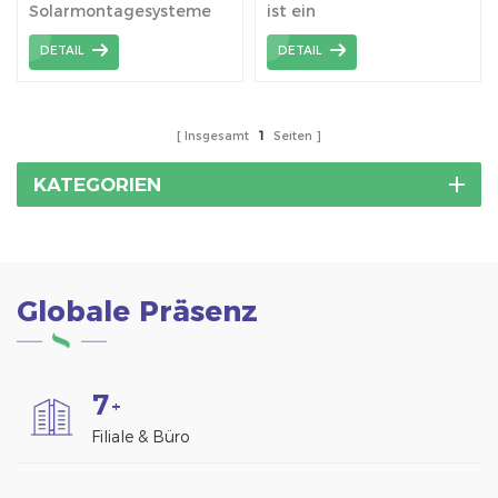
Solarmontagesysteme
ist ein
mit Ballast werden
Flachdachträgersystem,
DETAIL
DETAIL
häufig in Wohn-,
das typischerweise auf
Gewerbe- und
Flachdächern oder
Versorgungs-
Dächern mit geringer
Solarsystemen
Neigung verwendet
Insgesamt
1
Seiten
eingesetzt.
wird.
KATEGORIEN
Globale Präsenz
7
+
Filiale & Büro