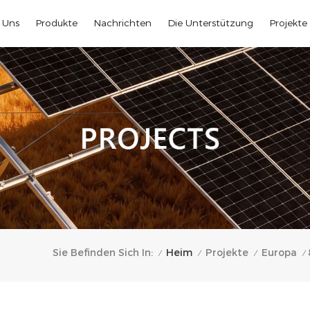
 Uns
Produkte
Nachrichten
Die Unterstützung
Projekte
Heim
Sie Befinden Sich In:
Projekte
Europa
/
/
/
/