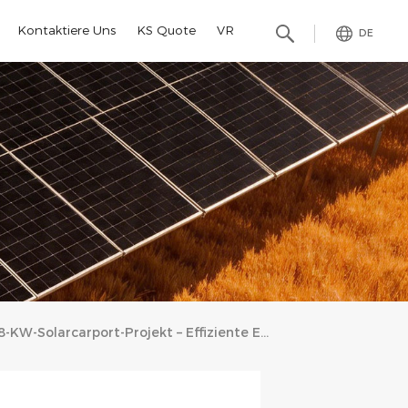
Kontaktiere Uns
KS Quote
VR
DE
8-KW-Solarcarport-Projekt – Effiziente Energieversorgung Und Fahrzeugschutz