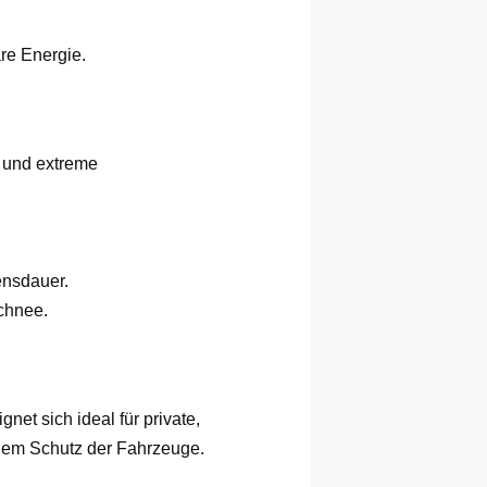
re Energie.
n und extreme
ensdauer.
chnee.
net sich ideal für private,
tigem Schutz der Fahrzeuge.