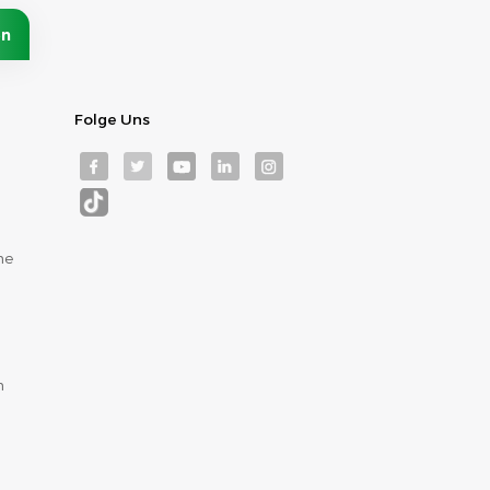
Folge Uns
me
m