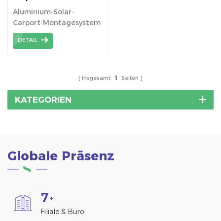
Montagesystem mit
Aluminium-Solar-
Erdungsschraube
Carport-Montagesystem
mit Erdungsschraube
DETAIL
Insgesamt
1
Seiten
KATEGORIEN
Globale Präsenz
7
+
Filiale & Büro