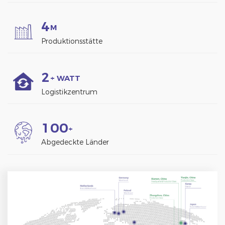
4
M
Produktionsstätte
2
+ WATT
Logistikzentrum
1
0
0
+
Abgedeckte Länder