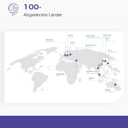
1
0
0
+
Abgedeckte Länder