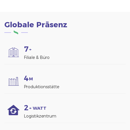
Globale Präsenz
7
+
Filiale & Büro
4
M
Produktionsstätte
2
+ WATT
Logistikzentrum