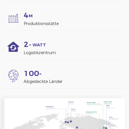
4
M
Produktionsstätte
2
+ WATT
Logistikzentrum
1
0
0
+
Abgedeckte Länder