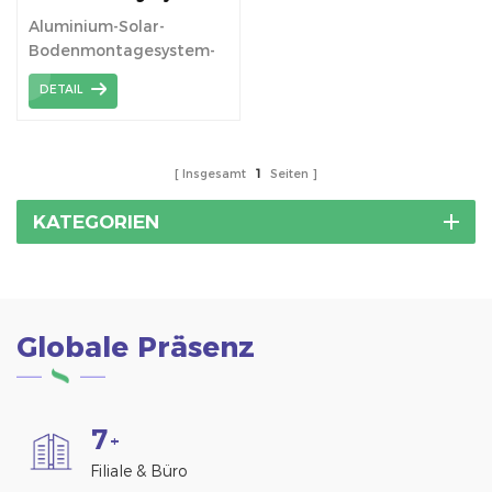
Bodenschrauben
Aluminium-Solar-
Fundament
Bodenmontagesystem-
Fundament mit
DETAIL
Erdungsschraube, Es ist
in Japan beliebt.
Insgesamt
1
Seiten
KATEGORIEN
Globale Präsenz
7
+
Filiale & Büro