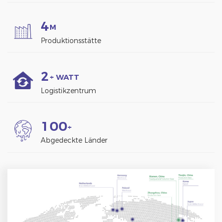
4
M
Produktionsstätte
2
+ WATT
Logistikzentrum
1
0
0
+
Abgedeckte Länder