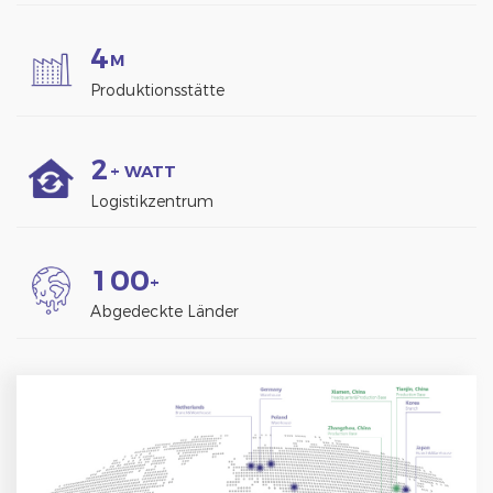
4
M
Produktionsstätte
2
+ WATT
Logistikzentrum
1
0
0
+
Abgedeckte Länder