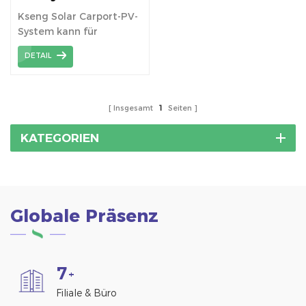
Aluminiumlegierung
Kseng Solar Carport-PV-
System kann für
gewerbliche oder
DETAIL
private Installationen
eingesetzt werden.
Insgesamt
1
Seiten
KATEGORIEN
Globale Präsenz
7
+
Filiale & Büro