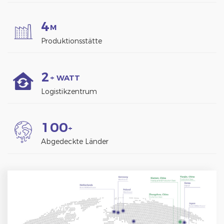
4
M
Produktionsstätte
2
+ WATT
Logistikzentrum
1
0
0
+
Abgedeckte Länder