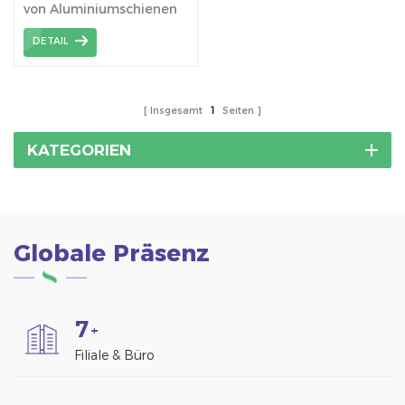
von Aluminiumschienen
für die Montage von
DETAIL
Solarmodulen
Insgesamt
1
Seiten
KATEGORIEN
Globale Präsenz
7
+
Filiale & Büro