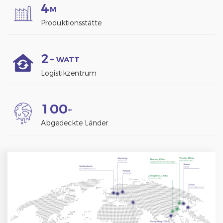
4
M
Produktionsstätte
2
+ WATT
Logistikzentrum
1
0
0
+
Abgedeckte Länder