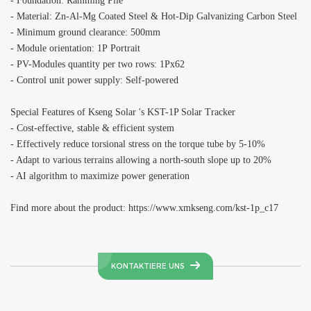
- Foundation: Ramming Pile
- Material:
Zn-Al-Mg Coated Steel & Hot-Dip Galvanizing Carbon Steel
-
Minimum ground clearance: 500mm
- Module orientation: 1P Portrait
- PV-Modules quantity per two rows: 1Px62
- Control unit power supply: Self-powered
Special Features of
Kseng Solar
's KST-1P Solar Tracker
- Cost-effective, stable & efficient system
-
Effectively reduce torsional stress on the torque tube by 5-10%
-
Adapt to various terrains allowing a north-south slope up to 20%
-
AI algorithm to maximize power generation
Find more about the product: https://www.xmkseng.com/kst-1p_c17
KONTAKTIERE UNS