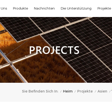
 Uns
Produkte
Nachrichten
Die Unterstützung
Projekte
Heim
Sie Befinden Sich In:
Projekte
Asien
/
/
/
/