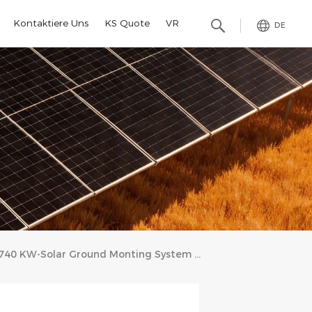
Kontaktiere Uns
KS Quote
VR
DE
740 KW-Solar Ground Monting System Project In Japan