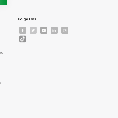
Folge Uns
me
m