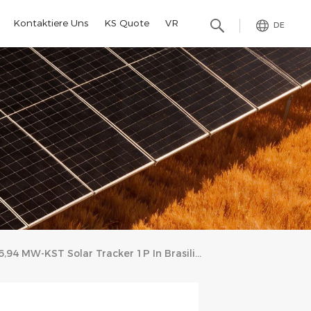
Kontaktiere Uns
KS Quote
VR
DE
6,94 MW-KST Solar Tracker 1P In Brasilien