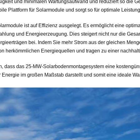
ässigkeit und minimalen Wartungsaufwand und reduziert so die G
bile Plattform für Solarmodule und sorgt so für optimale Leist
rmodule ist auf Effizienz ausgelegt. Es ermöglicht eine optim
hlung und Energieerzeugung. Dies steigert nicht nur die Gesamt
rgieerträgen bei. Indem Sie mehr Strom aus der gleichen Meng
von herkömmlichen Energiequellen und tragen zu einer nachhalti
, dass das 25-MW-Solarbodenmontagesystem eine kostengünstig
Energie im großen Maßstab darstellt und somit eine ideale Wah