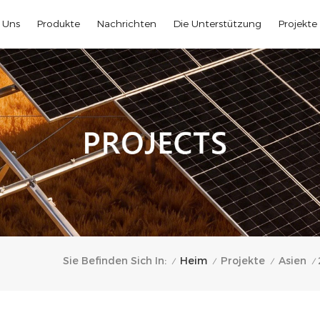
 Uns
Produkte
Nachrichten
Die Unterstützung
Projekte
Heim
Sie Befinden Sich In:
Projekte
Asien
/
/
/
/